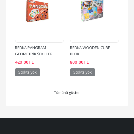
REDKA PANGRAM 
REDKA WOODEN CUBE 
REDK
GEOMETRİK ŞEKİLLER
BLOK
(ZEKİ
420
,00
TL
800
,00
TL
680
Stokta yok
Stokta yok
Sto
Tümünü göster