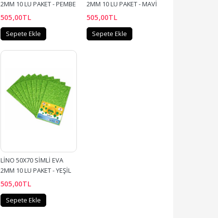
2MM 10 LU PAKET - PEMBE
2MM 10 LU PAKET - MAVİ
505
,00
TL
505
,00
TL
Sepete Ekle
Sepete Ekle
LİNO 50X70 SİMLİ EVA 
2MM 10 LU PAKET - YEŞİL
505
,00
TL
Sepete Ekle