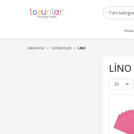
Anas
ANASAYFA
YAYINEVLERI
LİNO
LİNO 