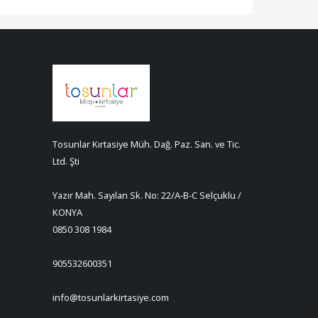
Tosunlar Kırtasiye Müh. Dağ. Paz. San. ve Tic.
Ltd. Şti
Yazır Mah. Sayılan Sk. No: 22/A-B-C Selçuklu /
KONYA
0850 308 1984
905532600351
info@tosunlarkirtasiye.com