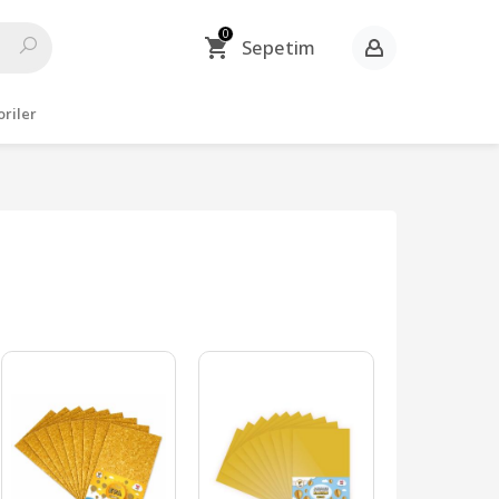
0
Sepetim
riler