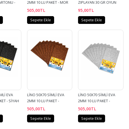
ARTONU - 
2MM 10 LU PAKET - MOR
ZIPLAYAN 30 GR OYUN 
HAMURU
505
,00
TL
95
,00
TL
Sepete Ekle
Sepete Ekle
MLİ EVA 
LİNO 50X70 SİMLİ EVA 
LİNO 50X70 SİMLİ EVA 
KET - SİYAH
2MM 10 LU PAKET - 
2MM 10 LU PAKET - 
KAHVERENGİ
GÜMÜŞ
505
,00
TL
505
,00
TL
Sepete Ekle
Sepete Ekle