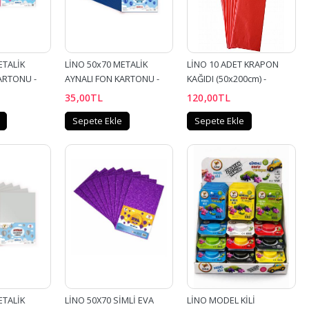
TALİK 
LİNO 50x70 METALİK 
LİNO 10 ADET KRAPON 
ARTONU - 
AYNALI FON KARTONU - 
KAĞIDI (50x200cm) - 
MAVİ
KIRMIZI
35
,00
TL
120
,00
TL
Sepete Ekle
Sepete Ekle
TALİK 
LİNO 50X70 SİMLİ EVA 
LİNO MODEL KİLİ 