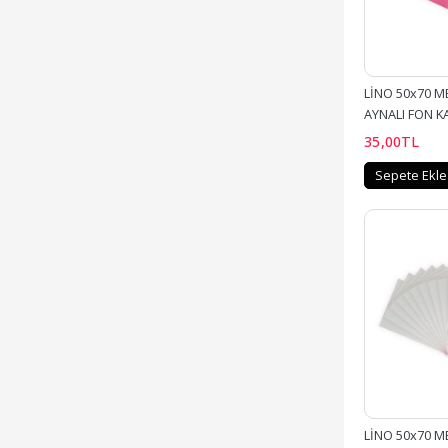
LİNO 50x70 ME
AYNALI FON K
PEMBE
35
,00
TL
Sepete Ekle
LİNO 50x70 ME