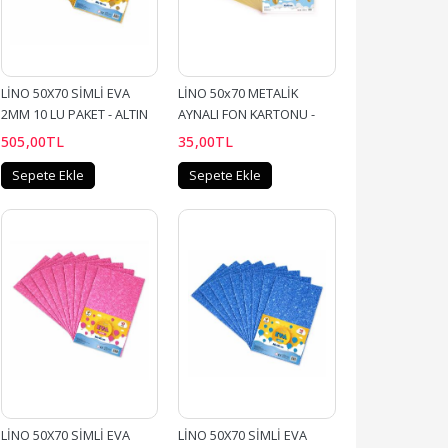
LİNO 50X70 SİMLİ EVA 
LİNO 50x70 METALİK 
2MM 10 LU PAKET - ALTIN
AYNALI FON KARTONU - 
ALTIN
505
,00
TL
35
,00
TL
Sepete Ekle
Sepete Ekle
LİNO 50X70 SİMLİ EVA 
LİNO 50X70 SİMLİ EVA 