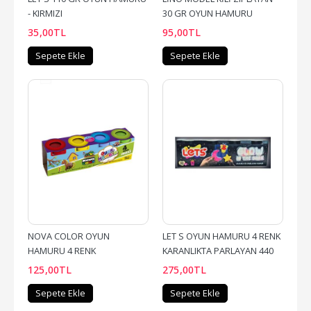
- KIRMIZI
30 GR OYUN HAMURU
35
,00
TL
95
,00
TL
Sepete Ekle
Sepete Ekle
NOVA COLOR OYUN 
LET S OYUN HAMURU 4 RENK 
HAMURU 4 RENK
KARANLIKTA PARLAYAN 440 
GR
125
,00
TL
275
,00
TL
Sepete Ekle
Sepete Ekle