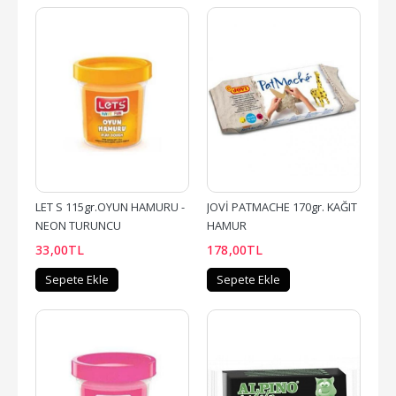
LET S 115gr.OYUN HAMURU - 
JOVİ PATMACHE 170gr. KAĞIT 
NEON TURUNCU
HAMUR
33
,00
TL
178
,00
TL
Sepete Ekle
Sepete Ekle