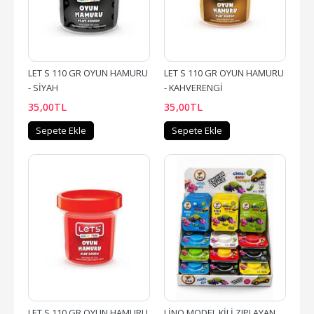
LET S 110 GR OYUN HAMURU 
LET S 110 GR OYUN HAMURU 
- SİYAH
- KAHVERENGİ
35
,00
TL
35
,00
TL
Sepete Ekle
Sepete Ekle
LET S 110 GR OYUN HAMURU 
LİNO MODEL KİLİ ZIPLAYAN 