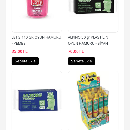
LET S 110 GR OYUN HAMURU 
ALPINO 50 gr PLASTİLİN 
- PEMBE
OYUN HAMURU - SİYAH
35
,00
TL
70
,00
TL
Sepete Ekle
Sepete Ekle