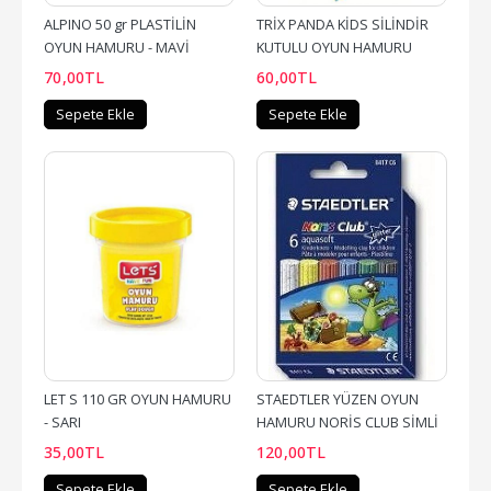
ALPINO 50 gr PLASTİLİN 
TRİX PANDA KİDS SİLİNDİR 
OYUN HAMURU - MAVİ
KUTULU OYUN HAMURU
70
,00
TL
60
,00
TL
Sepete Ekle
Sepete Ekle
LET S 110 GR OYUN HAMURU 
STAEDTLER YÜZEN OYUN 
- SARI
HAMURU NORİS CLUB SİMLİ      
6 lı
35
,00
TL
120
,00
TL
Sepete Ekle
Sepete Ekle