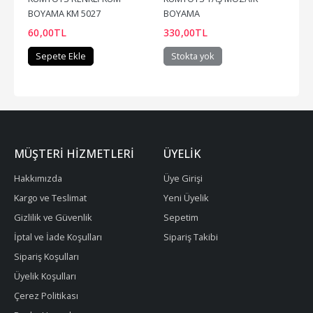
BOYAMA KM 5027
BOYAMA
60
,00
TL
330
,00
TL
Sepete Ekle
Stokta yok
MÜŞTERI HIZMETLERI
ÜYELIK
Hakkımızda
Üye Girişi
Kargo ve Teslimat
Yeni Üyelik
Gizlilik ve Güvenlik
Sepetim
İptal ve İade Koşulları
Sipariş Takibi
Sipariş Koşulları
Üyelik Koşulları
Çerez Politikası